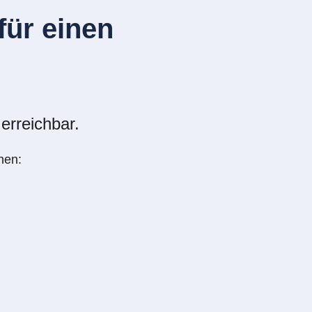
ür einen
erreichbar.
nen: