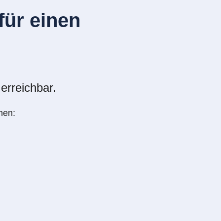
ür einen
erreichbar.
nen: