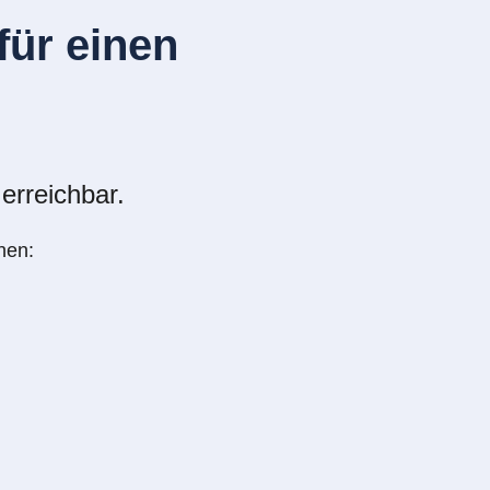
ür einen
erreichbar.
nen: