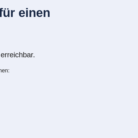
ür einen
erreichbar.
nen: