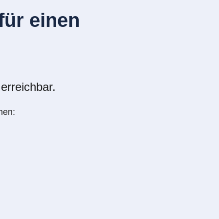
ür einen
erreichbar.
nen: