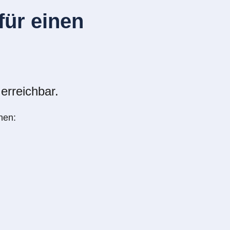
ür einen
erreichbar.
nen: