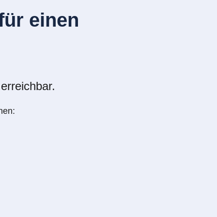
ür einen
erreichbar.
nen: