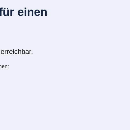
ür einen
erreichbar.
nen: