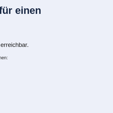
ür einen
erreichbar.
nen: