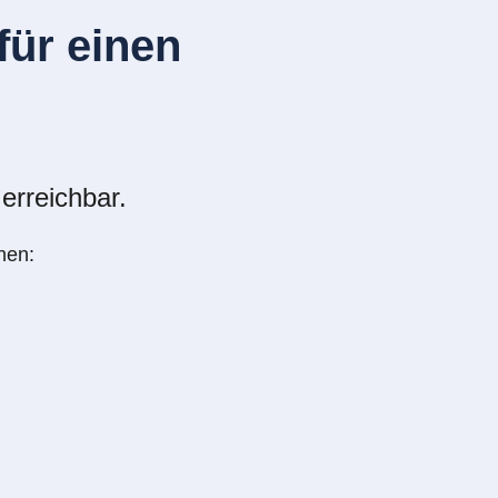
ür einen
erreichbar.
nen: