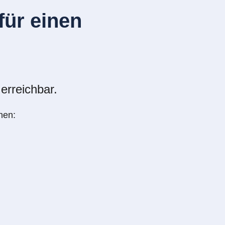
ür einen
erreichbar.
nen: